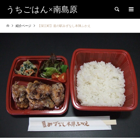
うちごはん×南島原
検索
紹介ページ
【深江町】道の駅みずなし本陣ふかえ