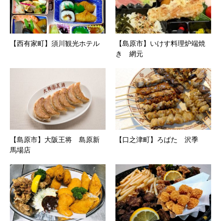
【西有家町】須川観光ホテル
【島原市】いけす料理炉端焼
き 網元
【島原市】大阪王将 島原新
【口之津町】ろばた 沢季
馬場店