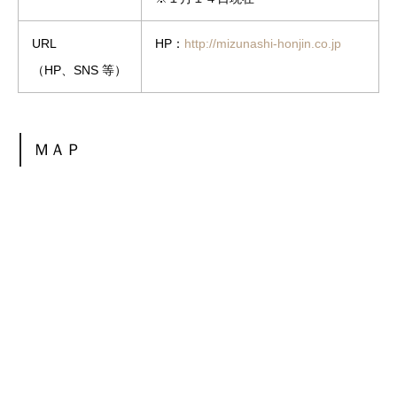
URL
HP：
http://mizunashi-honjin.co.jp
（HP、SNS 等）
ＭＡＰ