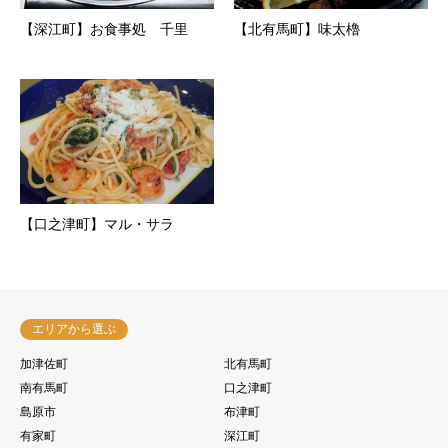
【深江町】お食事処 千里
【北有馬町】味太櫓
【口之津町】マル・サラ
エリアから選ぶ
加津佐町
北有馬町
南有馬町
口之津町
島原市
布津町
有家町
深江町